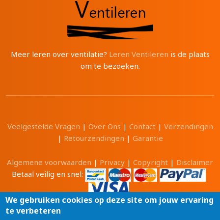
Meer leren over ventilatie?
Leren Ventileren
is de plaats
om te bezoeken.
Veelgestelde Vragen
|
Over Ons
|
Contact
|
Verzendingen
|
Retourzendingen
|
Garantie
Algemene voorwaarden
|
Privacy
|
Copyright
|
Disclaimer
Betaal veilig en snel:
We gebruiken cookies op deze site om jouw ervaring
te verbeteren