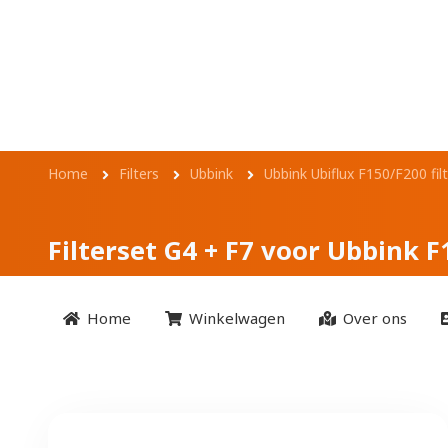
Overslaan en naar de inhoud gaan
Filterset G4 + F7 
Kruimelpad
Home
Filters
Ubbink
Ubbink Ubiflux F150/F200 fil
Filterset G4 + F7 voor Ubbink 
Home
Winkelwagen
Over ons