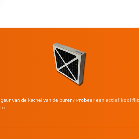
e geur van de kachel van de buren? Probeer een
actief kool fil
box
.