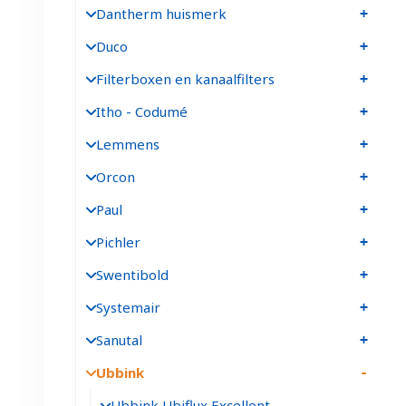
Dantherm huismerk
Duco
Filterboxen en kanaalfilters
Itho - Codumé
Lemmens
Orcon
Paul
Pichler
Swentibold
Systemair
Sanutal
Ubbink
Ubbink Ubiflux Excellent