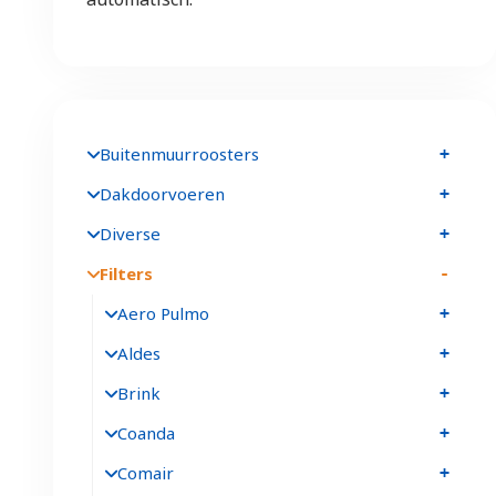
Buitenmuurroosters
Dakdoorvoeren
Diverse
Filters
Aero Pulmo
Aldes
Brink
Coanda
Comair