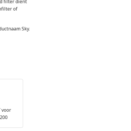
 filter dient
filter of
ductnaam Sky.
7 voor
F200