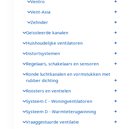
Ventro
Vent-Axia
Zehnder
Geïsoleerde kanalen
Huishoudelijke ventilatoren
Instortsystemen
Regelaars, schakelaars en sensoren
Ronde luchtkanalen en vormstukken met
rubber dichting
Roosters en ventielen
Systeem C - Woningventilatoren
Systeem D - Warmteterugwinning
Vraaggestuurde ventilatie