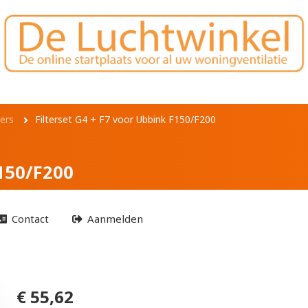
voor Ubbink F150/F20
ters
Filterset G4 + F7 voor Ubbink F150/F200
F150/F200
Contact
Aanmelden
€ 55,62