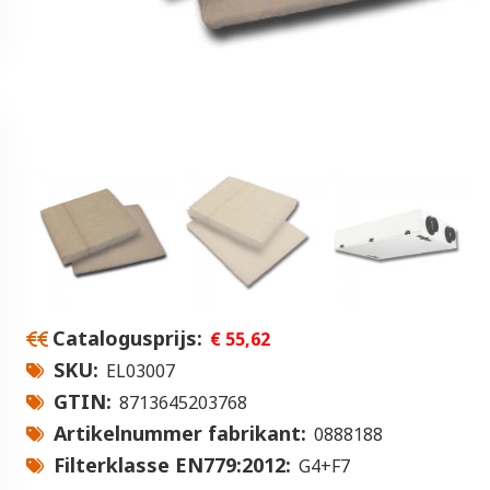
Catalogusprijs
€ 55,62
SKU
EL03007
GTIN
8713645203768
Artikelnummer fabrikant
0888188
Filterklasse EN779:2012
G4+F7