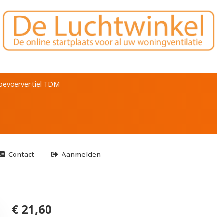
DM
oevoerventiel TDM
Contact
Aanmelden
€ 21,60