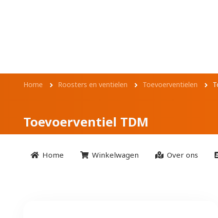
Overslaan en naar de inhoud gaan
Toevoerventiel T
Kruimelpad
Home
Roosters en ventielen
Toevoerventielen
T
Toevoerventiel TDM
Home
Winkelwagen
Over ons