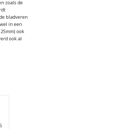
en zoals de
rdt
de bladveren
owel in een
r 125mm) ook
werd ook al
5