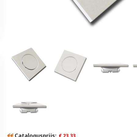
Catalogusprijs
€ 23,33