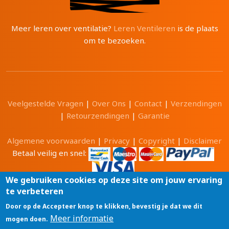
Meer leren over ventilatie?
Leren Ventileren
is de plaats
om te bezoeken.
Veelgestelde Vragen
|
Over Ons
|
Contact
|
Verzendingen
|
Retourzendingen
|
Garantie
Algemene voorwaarden
|
Privacy
|
Copyright
|
Disclaimer
Betaal veilig en snel:
We gebruiken cookies op deze site om jouw ervaring
te verbeteren
Alle prijzen zijn in Euro en inclusief 21% BTW.
Door op de Accepteer knop te klikken, bevestig je dat we dit
Luchtwinkel.be® is een merk van
Meer informatie
mogen doen.
Tri-Cam BV
GSM: 0496 208081 BTW: BE0471 703 674