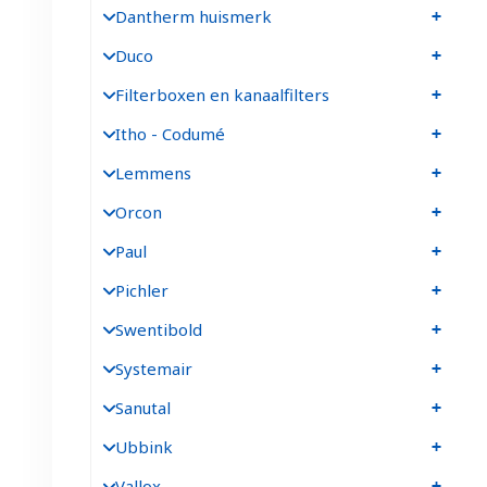
Dantherm huismerk
Duco
Filterboxen en kanaalfilters
Itho - Codumé
Lemmens
Orcon
Paul
Pichler
Swentibold
Systemair
Sanutal
Ubbink
Vallox