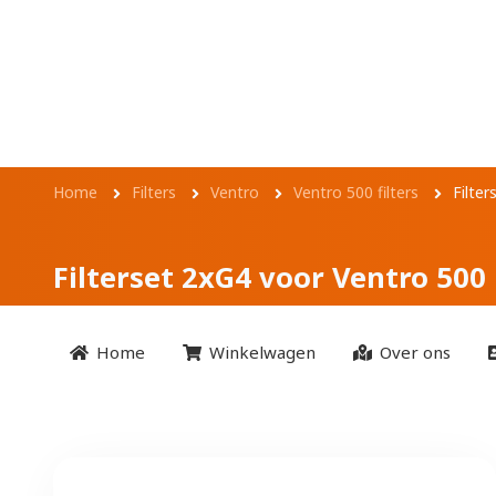
Overslaan en naar de inhoud gaan
Filterset 2xG4 voo
Kruimelpad
Home
Filters
Ventro
Ventro 500 filters
Filte
Filterset 2xG4 voor Ventro 500
Home
Winkelwagen
Over ons