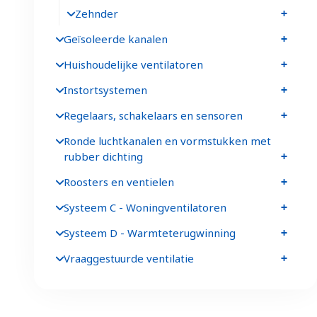
Zehnder
Geïsoleerde kanalen
Huishoudelijke ventilatoren
Instortsystemen
Regelaars, schakelaars en sensoren
Ronde luchtkanalen en vormstukken met
rubber dichting
Roosters en ventielen
Systeem C - Woningventilatoren
Systeem D - Warmteterugwinning
Vraaggestuurde ventilatie