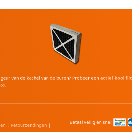
e geur van de kachel van de buren? Probeer een
actief kool fil
box
.
Betaal veilig en snel:
gen
|
Retourzendingen
|