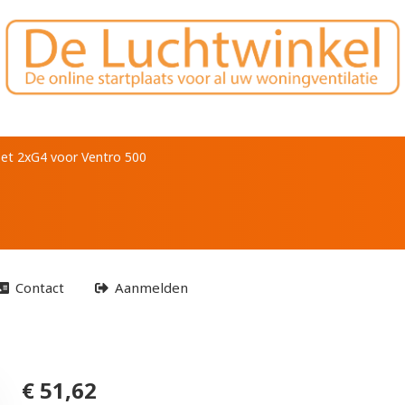
r Ventro 500
rset 2xG4 voor Ventro 500
Contact
Aanmelden
€ 51,62