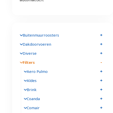
Buitenmuurroosters
Dakdoorvoeren
Diverse
Filters
Aero Pulmo
Aldes
Brink
Coanda
Comair