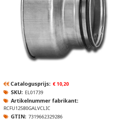
Catalogusprijs
€ 10,20
SKU
EL01739
Artikelnummer fabrikant
RCFU12580GALVCLIC
GTIN
7319662329286