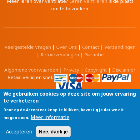
Meer leren over ventilatie?
Leren Ventileren
is de plaats
om te bezoeken.
Veelgestelde Vragen
|
Over Ons
|
Contact
|
Verzendingen
|
Retourzendingen
|
Garantie
Algemene voorwaarden
|
Privacy
|
Copyright
|
Disclaimer
Betaal veilig en snel:
We gebruiken cookies op deze site om jouw ervaring
te verbeteren
Alle prijzen zijn in Euro en inclusief 21% BTW.
Door op de Accepteer knop te klikken, bevestig je dat we dit
Luchtwinkel.be® is een merk van
Meer informatie
mogen doen.
Tri-Cam BV
GSM: 0496 208081 BTW: BE0471 703 674
Accepteren
Nee, dank je