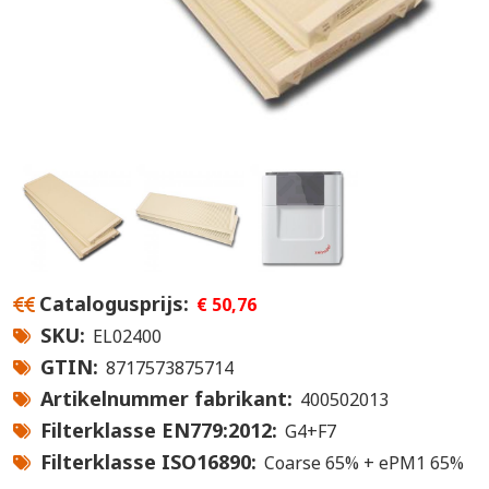
Catalogusprijs
€ 50,76
SKU
EL02400
GTIN
8717573875714
Artikelnummer fabrikant
400502013
Filterklasse EN779:2012
G4+F7
Filterklasse ISO16890
Coarse 65% + ePM1 65%