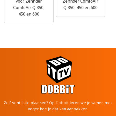
voor Zehnder
Zehnder ComfoAir
ComfoAir Q 350,
Q 350, 450 en 600
450 en 600
Zelf ventilatie plaatsen? Op
Dobbit
leren we je samen met
Roger hoe je dat kan aanpakken.