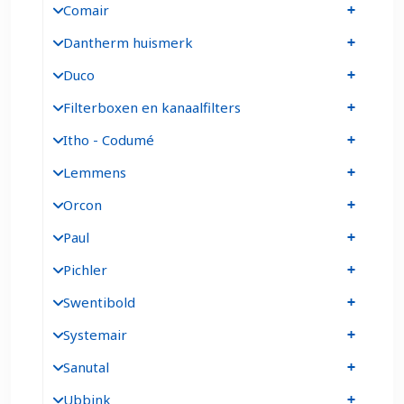
Comair
Dantherm huismerk
Duco
Filterboxen en kanaalfilters
Itho - Codumé
Lemmens
Orcon
Paul
Pichler
Swentibold
Systemair
Sanutal
Ubbink