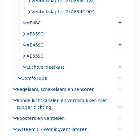
Ventieladapter 2xAE34C 180°
Ventieladapter 2xAE34C 90°
AE48C
AE35SC
AE45SC
AE55SC
Luchtverdeelkast
ComfoTube
Regelaars, schakelaars en sensoren
Ronde luchtkanalen en vormstukken met
rubber dichting
Roosters en ventielen
Systeem C - Woningventilatoren