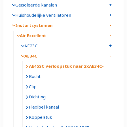
Geïsoleerde kanalen
Huishoudelijke ventilatoren
Instortsystemen
Air Excellent
AE23C
AE34C
AE45SC verloopstuk naar 2xAE34C
Bocht
Clip
Dichting
Flexibel kanaal
Koppelstuk