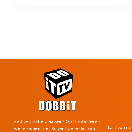
Zelf ventilatie plaatsen? Op
Dobbit
leren
Last van d
we je samen met Roger hoe je dat kan