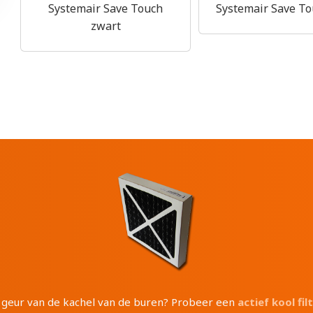
Systemair Save Touch
Systemair Save To
zwart
e geur van de kachel van de buren? Probeer een
actief kool fil