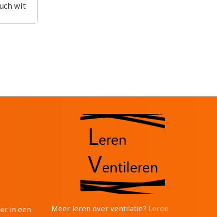
uch wit
Meer leren over ventilatie?
Leren
ter
in een