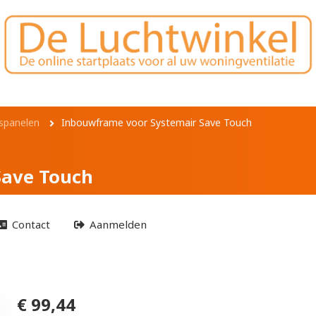
 Systemair Save Tou
spanelen
Inbouwframe voor Systemair Save Touch
Save Touch
Contact
Aanmelden
€ 99,44