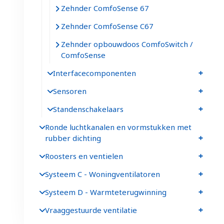
Zehnder ComfoSense 67
Zehnder ComfoSense C67
Zehnder opbouwdoos ComfoSwitch /
ComfoSense
Interfacecomponenten
Sensoren
Standenschakelaars
Ronde luchtkanalen en vormstukken met
rubber dichting
Roosters en ventielen
Systeem C - Woningventilatoren
Systeem D - Warmteterugwinning
Vraaggestuurde ventilatie