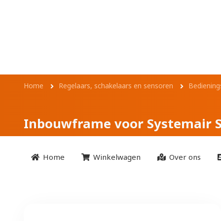
Overslaan en naar de inhoud gaan
Inbouwframe voor
Kruimelpad
Home
Regelaars, schakelaars en sensoren
Bediening
Inbouwframe voor Systemair 
Home
Winkelwagen
Over ons