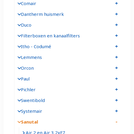
Comair
Dantherm huismerk
Duco
Filterboxen en kanaalfilters
Itho - Codumé
Lemmens
Orcon
Paul
Pichler
Swentibold
Systemair
Sanutal
Air 2 en Air 3 2xF7