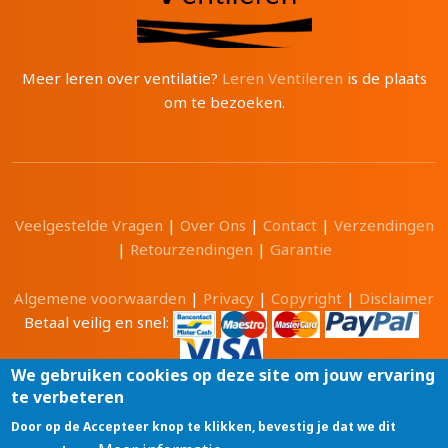
Meer leren over ventilatie?
Leren Ventileren
is de plaats
om te bezoeken.
Veelgestelde Vragen
|
Over Ons
|
Contact
|
Verzendingen
|
Retourzendingen
|
Garantie
Algemene voorwaarden
|
Privacy
|
Copyright
|
Disclaimer
Betaal veilig en snel:
We gebruiken cookies op deze site om jouw ervaring
te verbeteren
Alle prijzen zijn in Euro en inclusief 21% BTW.
Door op de Accepteer knop te klikken, bevestig je dat we dit
Luchtwinkel.be® is een merk van