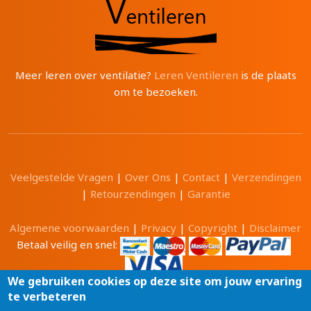
Meer leren over ventilatie?
Leren Ventileren
is de plaats
om te bezoeken.
Veelgestelde Vragen
|
Over Ons
|
Contact
|
Verzendingen
|
Retourzendingen
|
Garantie
Algemene voorwaarden
|
Privacy
|
Copyright
|
Disclaimer
Betaal veilig en snel:
We gebruiken cookies op deze site om jouw ervaring
te verbeteren