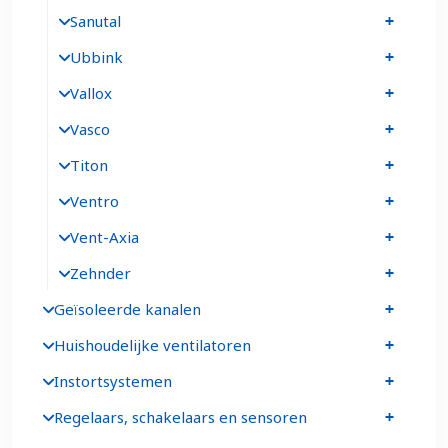
Sanutal
Ubbink
Vallox
Vasco
Titon
Ventro
Vent-Axia
Zehnder
Geïsoleerde kanalen
Huishoudelijke ventilatoren
Instortsystemen
Regelaars, schakelaars en sensoren