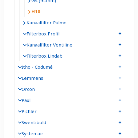
G4 (94mm)
H10
Kanaalfilter Pulmo
Filterbox Profil
Kanaalfilter Ventiline
Filterbox Lindab
Itho - Codumé
Lemmens
Orcon
Paul
Pichler
Swentibold
Systemair