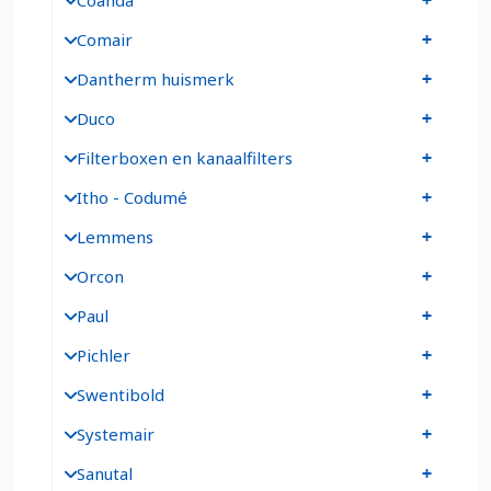
Coanda
Comair
Dantherm huismerk
Duco
Filterboxen en kanaalfilters
Itho - Codumé
Lemmens
Orcon
Paul
Pichler
Swentibold
Systemair
Sanutal