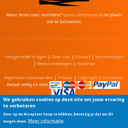
Meer leren over ventilatie?
Leren Ventileren
is de plaats
om te bezoeken.
Veelgestelde Vragen
|
Over Ons
|
Contact
|
Verzendingen
|
Retourzendingen
|
Garantie
Algemene voorwaarden
|
Privacy
|
Copyright
|
Disclaimer
Betaal veilig en snel:
We gebruiken cookies op deze site om jouw ervaring
te verbeteren
Alle prijzen zijn in Euro en inclusief 21% BTW.
Door op de Accepteer knop te klikken, bevestig je dat we dit
Luchtwinkel.be® is een merk van
Meer informatie
mogen doen.
Tri-Cam BV
GSM: 0496 208081 BTW: BE0471 703 674