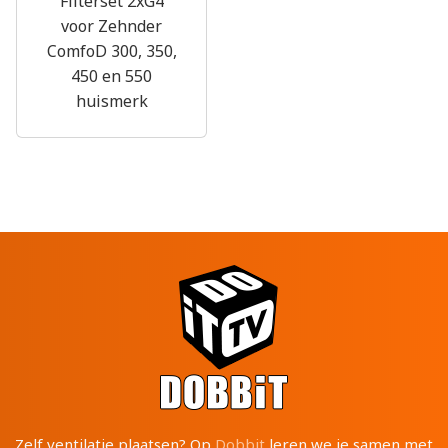
Filterset 2xG4
voor Zehnder
ComfoD 300, 350,
450 en 550
huismerk
Zelf ventilatie plaatsen? Op
Dobbit
leren we je samen met