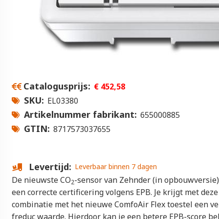
Catalogusprijs
€ 452,58
SKU
EL03380
Artikelnummer fabrikant
655000885
GTIN
8717573037655
Levertijd
Leverbaar binnen 7 dagen
De nieuwste CO
-sensor van Zehnder (in opbouwversie)
2
een correcte certificering volgens EPB. Je krijgt met deze
combinatie met het nieuwe ComfoAir Flex toestel een ve
freduc waarde. Hierdoor kan je een betere EPB-score be