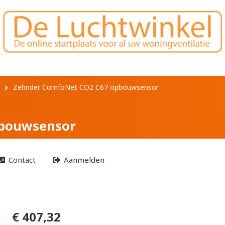
t CO2 C67 opbouwse
Zehnder ComfoNet CO2 C67 opbouwsensor
pbouwsensor
Contact
Aanmelden
€ 407,32