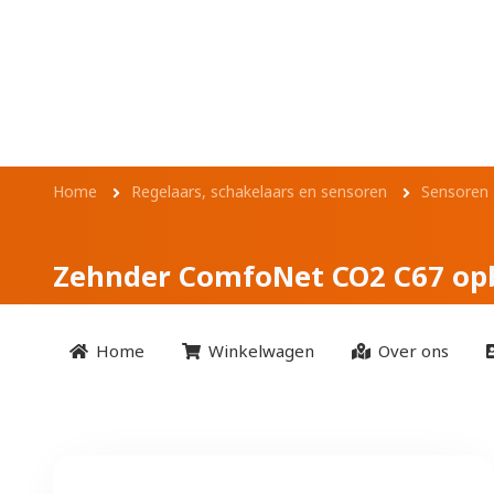
Overslaan en naar de inhoud gaan
Zehnder ComfoNe
Kruimelpad
Home
Regelaars, schakelaars en sensoren
Sensoren
Zehnder ComfoNet CO2 C67 o
Home
Winkelwagen
Over ons