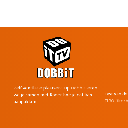
Zelf ventilatie plaatsen? Op
Dobbit
leren
Last van d
we je samen met Roger hoe je dat kan
FIBO filter
aanpakken.