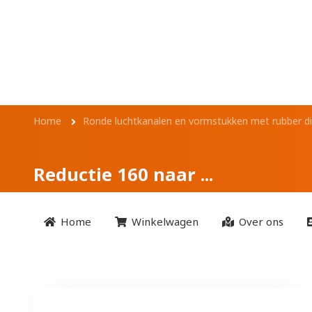
Overslaan en naar de inhoud gaan
Reductie 160 naar .
Kruimelpad
Home
Ronde luchtkanalen en vormstukken met rubber di
Reductie 160 naar ...
Home
Winkelwagen
Over ons