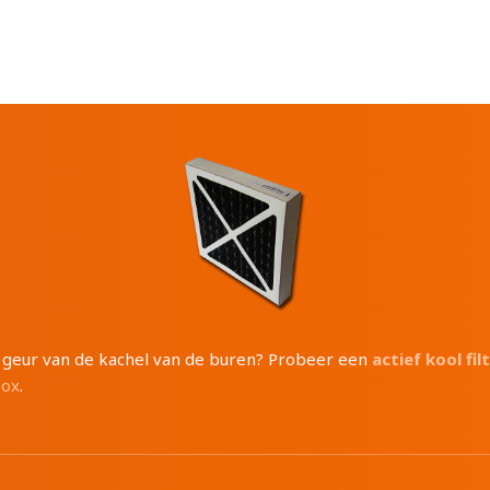
e geur van de kachel van de buren? Probeer een
actief kool fil
box
.