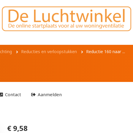
..
chting
Reducties en verloopstukken
Reductie 160 naar ...
Contact
Aanmelden
€ 9,58