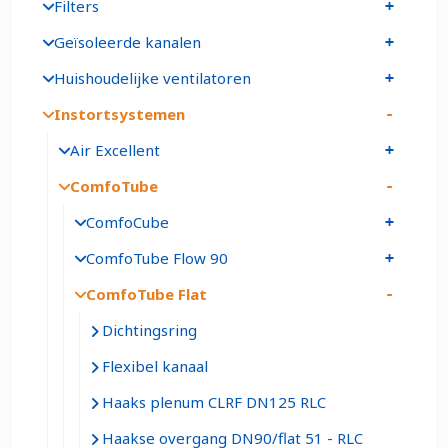
Filters
Geïsoleerde kanalen
Huishoudelijke ventilatoren
Instortsystemen
Air Excellent
ComfoTube
ComfoCube
ComfoTube Flow 90
ComfoTube Flat
Dichtingsring
Flexibel kanaal
Haaks plenum CLRF DN125 RLC
Haakse overgang DN90/flat 51 - RLC