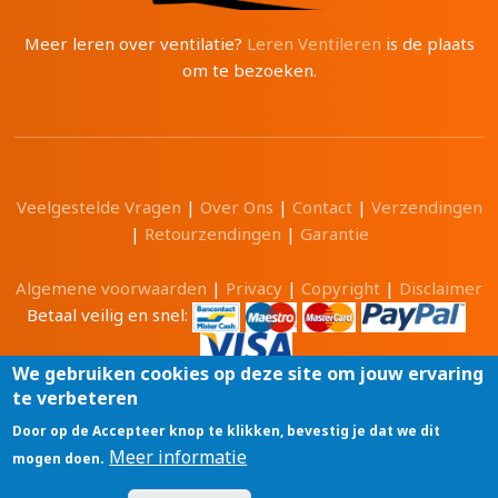
Meer leren over ventilatie?
Leren Ventileren
is de plaats
om te bezoeken.
Veelgestelde Vragen
|
Over Ons
|
Contact
|
Verzendingen
|
Retourzendingen
|
Garantie
Algemene voorwaarden
|
Privacy
|
Copyright
|
Disclaimer
Betaal veilig en snel:
We gebruiken cookies op deze site om jouw ervaring
te verbeteren
Alle prijzen zijn in Euro en inclusief 21% BTW.
Door op de Accepteer knop te klikken, bevestig je dat we dit
Luchtwinkel.be® is een merk van
Meer informatie
mogen doen.
Tri-Cam BV
GSM: 0496 208081 BTW: BE0471 703 674