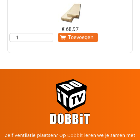
€ 68,97
Zelf ventilatie plaatsen? Op
Dobbit
leren we je samen met