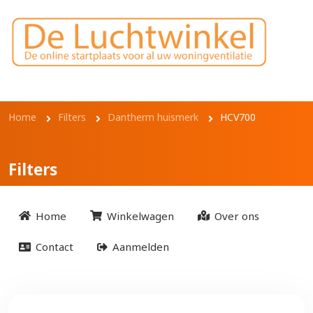
Overslaan en naar de inhoud gaan
Kruimelpad
Home
Filters
Dantherm huismerk
HCV700
Filters
Home
Winkelwagen
Over ons
Contact
Aanmelden