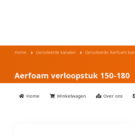
Overslaan en naar de inhoud gaan
Aerfoam verloops
Kruimelpad
Home
Geïsoleerde kanalen
Geïsoleerde Aerfoam kan
Aerfoam verloopstuk 150-180
Home
Winkelwagen
Over ons