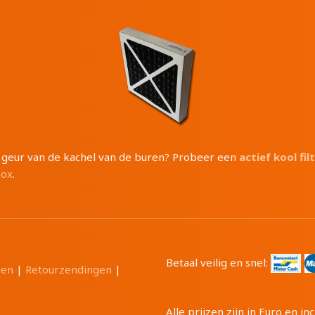
e geur van de kachel van de buren? Probeer een
actief kool fil
box
.
Betaal veilig en snel:
gen
|
Retourzendingen
|
Alle prijzen zijn in Euro en 