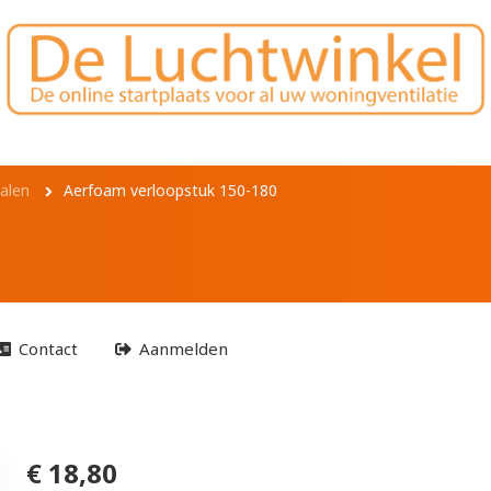
tuk 150-180
alen
Aerfoam verloopstuk 150-180
Contact
Aanmelden
€ 18,80