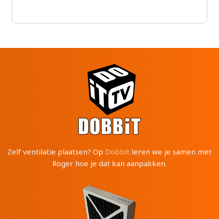
Zelf ventilatie plaatsen? Op
Dobbit
leren we je samen met
Roger hoe je dat kan aanpakken.