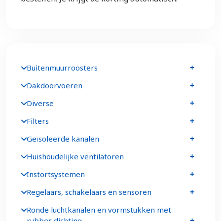
Buitenmuurroosters
Dakdoorvoeren
Diverse
Filters
Geïsoleerde kanalen
Huishoudelijke ventilatoren
Instortsystemen
Regelaars, schakelaars en sensoren
Ronde luchtkanalen en vormstukken met
rubber dichting