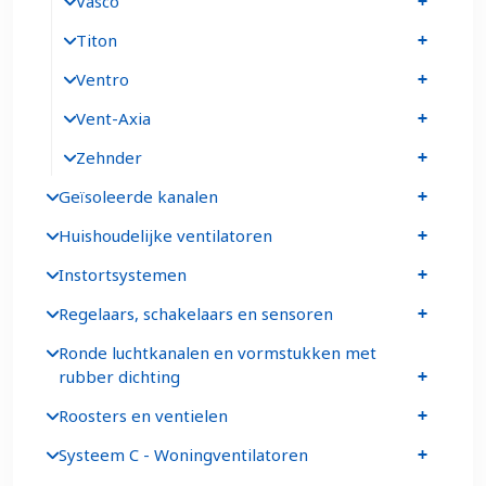
Vasco
Titon
Ventro
Vent-Axia
Zehnder
Geïsoleerde kanalen
Huishoudelijke ventilatoren
Instortsystemen
Regelaars, schakelaars en sensoren
Ronde luchtkanalen en vormstukken met
rubber dichting
Roosters en ventielen
Systeem C - Woningventilatoren