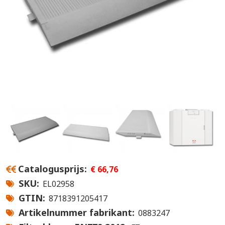
Catalogusprijs
€ 66,76
SKU
EL02958
GTIN
8718391205417
Artikelnummer fabrikant
0883247