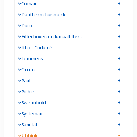
Comair
Dantherm huismerk
Duco
Filterboxen en kanaalfilters
Itho - Codumé
Lemmens
Orcon
Paul
Pichler
Swentibold
Systemair
Sanutal
Ubbink