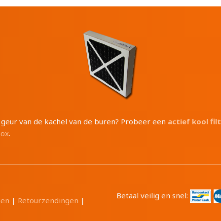
e geur van de kachel van de buren? Probeer een
actief kool fil
box
.
Betaal veilig en snel:
gen
|
Retourzendingen
|