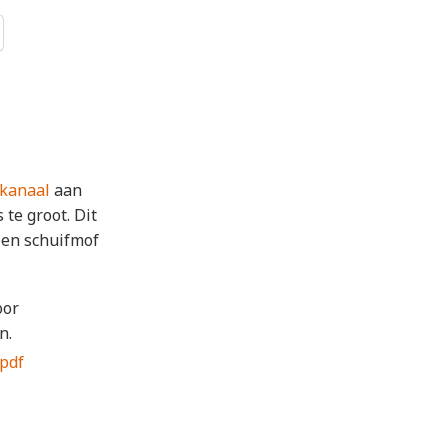
kanaal
aan
te groot. Dit
een schuifmof
oor
n.
.pdf