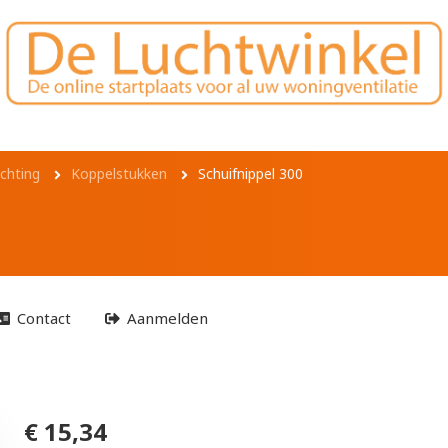
chting
Koppelstukken
Schuifnippel 300
Contact
Aanmelden
€ 15,34