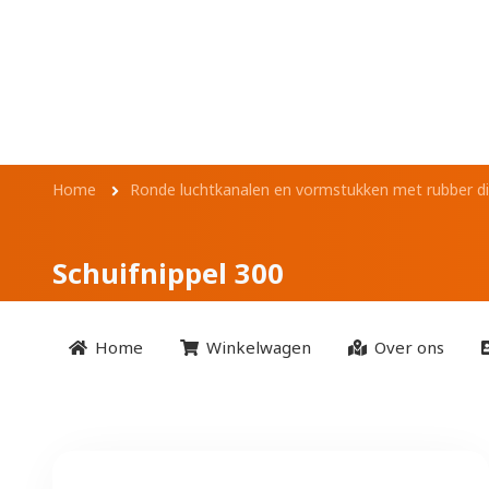
Overslaan en naar de inhoud gaan
Schuifnippel 300
Kruimelpad
Home
Ronde luchtkanalen en vormstukken met rubber di
Schuifnippel 300
Home
Winkelwagen
Over ons