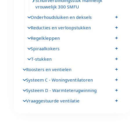
Schuifverbindingsstuk mannelijk
vrouwelijk 300 SMFU
Onderhoudsluiken en deksels
Reducties en verloopstukken
Regelkleppen
Spiraalkokers
T-stukken
Roosters en ventielen
Systeem C - Woningventilatoren
Systeem D - Warmteterugwinning
Vraaggestuurde ventilatie