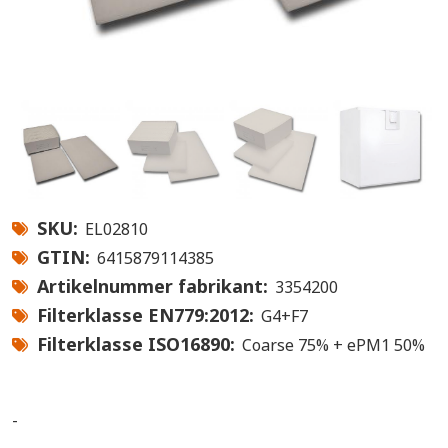
SKU
EL02810
GTIN
6415879114385
Artikelnummer fabrikant
3354200
Filterklasse EN779:2012
G4+F7
Filterklasse ISO16890
Coarse 75% + ePM1 50%
-