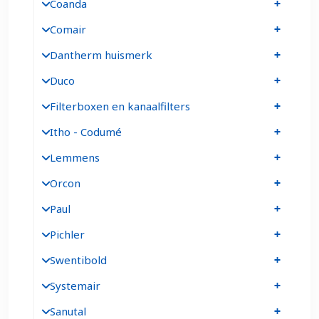
Coanda
Comair
Dantherm huismerk
Duco
Filterboxen en kanaalfilters
Itho - Codumé
Lemmens
Orcon
Paul
Pichler
Swentibold
Systemair
Sanutal