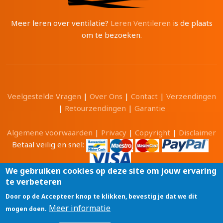
Meer leren over ventilatie?
Leren Ventileren
is de plaats
om te bezoeken.
Veelgestelde Vragen
|
Over Ons
|
Contact
|
Verzendingen
|
Retourzendingen
|
Garantie
Algemene voorwaarden
|
Privacy
|
Copyright
|
Disclaimer
Betaal veilig en snel:
We gebruiken cookies op deze site om jouw ervaring
te verbeteren
Alle prijzen zijn in Euro en inclusief 21% BTW.
Door op de Accepteer knop te klikken, bevestig je dat we dit
Luchtwinkel.be® is een merk van
Meer informatie
mogen doen.
Tri-Cam BV
GSM: 0496 208081 BTW: BE0471 703 674