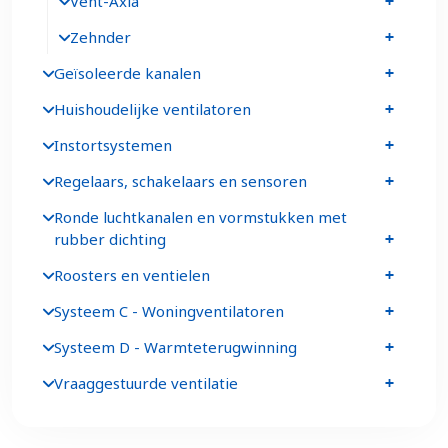
Vent-Axia
Zehnder
Geïsoleerde kanalen
Huishoudelijke ventilatoren
Instortsystemen
Regelaars, schakelaars en sensoren
Ronde luchtkanalen en vormstukken met
rubber dichting
Roosters en ventielen
Systeem C - Woningventilatoren
Systeem D - Warmteterugwinning
Vraaggestuurde ventilatie