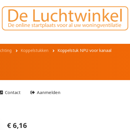
oor kanaal
chting
Koppelstukken
Koppelstuk NPU voor kanaal
Contact
Aanmelden
€ 6,16