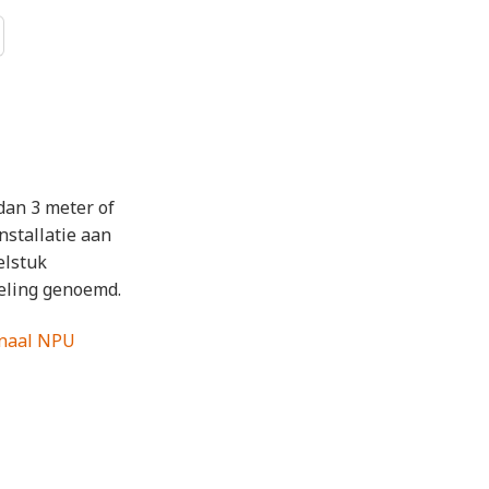
 dan 3 meter of
nstallatie aan
elstuk
eling genoemd.
anaal NPU