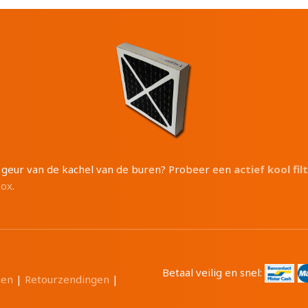
e geur van de kachel van de buren? Probeer een
actief kool fil
box
.
Betaal veilig en snel:
gen
|
Retourzendingen
|