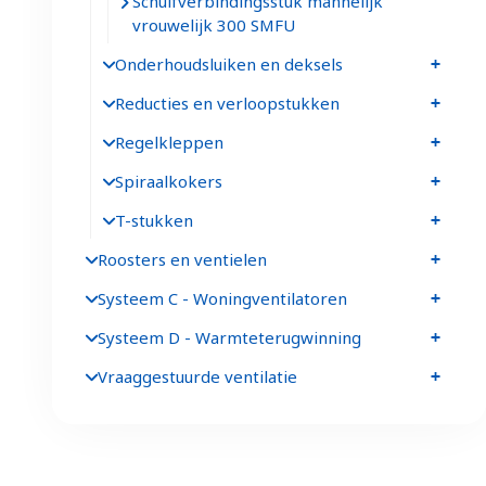
Schuifverbindingsstuk mannelijk
vrouwelijk 300 SMFU
Onderhoudsluiken en deksels
Reducties en verloopstukken
Regelkleppen
Spiraalkokers
T-stukken
Roosters en ventielen
Systeem C - Woningventilatoren
Systeem D - Warmteterugwinning
Vraaggestuurde ventilatie