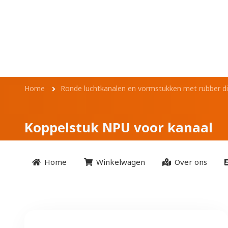
Overslaan en naar de inhoud gaan
Koppelstuk NPU v
Kruimelpad
Home
Ronde luchtkanalen en vormstukken met rubber di
Koppelstuk NPU voor kanaal
Home
Winkelwagen
Over ons