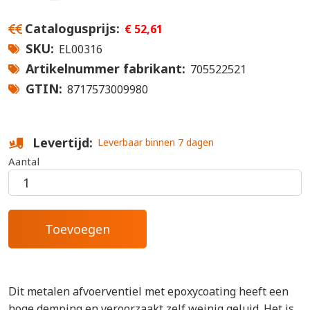
Catalogusprijs
€ 52,61
SKU
EL00316
Artikelnummer fabrikant
705522521
GTIN
8717573009980
Levertijd
Leverbaar binnen 7 dagen
Aantal
Dit metalen afvoerventiel met epoxycoating heeft een
hoge demping en veroorzaakt zelf weinig geluid. Het is