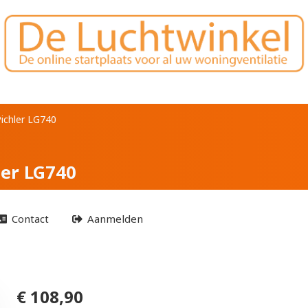
xF7 voor Pichler LG74
Pichler LG740
ler LG740
Contact
Aanmelden
€ 108,90