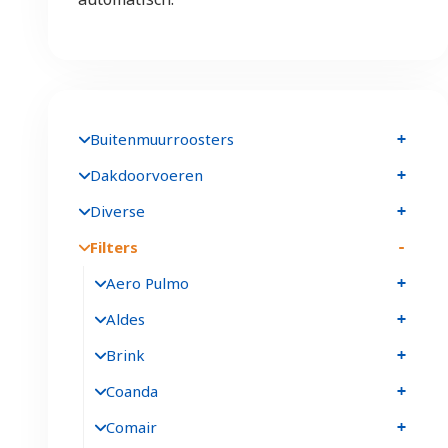
Buitenmuurroosters
Dakdoorvoeren
Diverse
Filters
Aero Pulmo
Aldes
Brink
Coanda
Comair