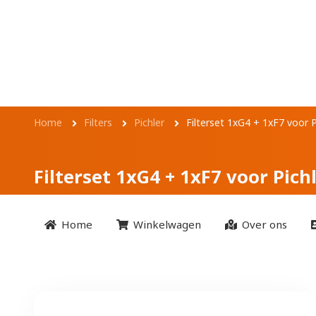
Overslaan en naar de inhoud gaan
Filterset 1xG4 + 1
Kruimelpad
Home
Filters
Pichler
Filterset 1xG4 + 1xF7 voor 
Filterset 1xG4 + 1xF7 voor Pich
Home
Winkelwagen
Over ons