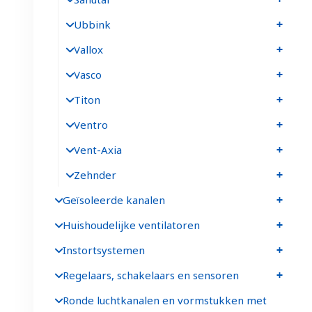
Ubbink
Vallox
Vasco
Titon
Ventro
Vent-Axia
Zehnder
Geïsoleerde kanalen
Huishoudelijke ventilatoren
Instortsystemen
Regelaars, schakelaars en sensoren
Ronde luchtkanalen en vormstukken met