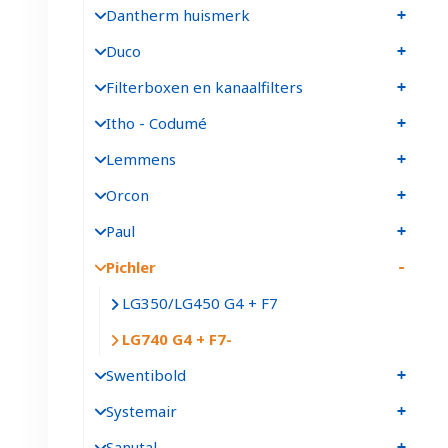
Dantherm huismerk
Duco
Filterboxen en kanaalfilters
Itho - Codumé
Lemmens
Orcon
Paul
Pichler
LG350/LG450 G4 + F7
LG740 G4 + F7
Swentibold
Systemair
Sanutal