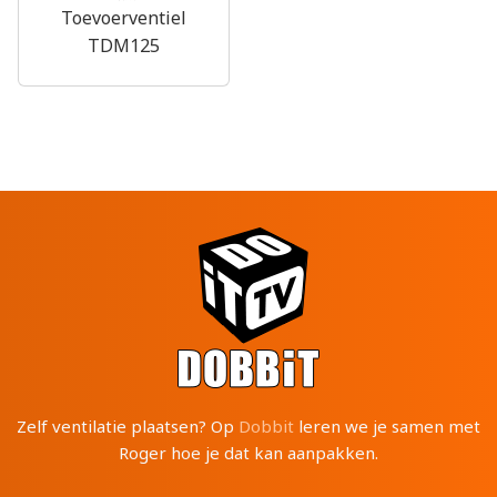
Toevoerventiel
TDM125
Zelf ventilatie plaatsen? Op
Dobbit
leren we je samen met
Roger hoe je dat kan aanpakken.